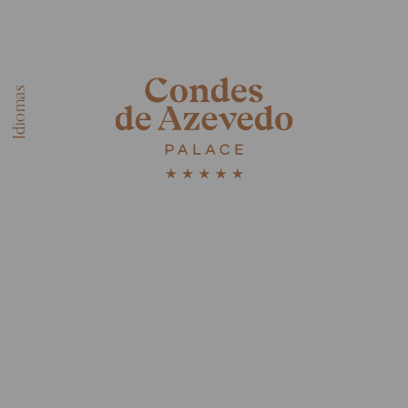
EN
Idiomas
FR
PT
ES