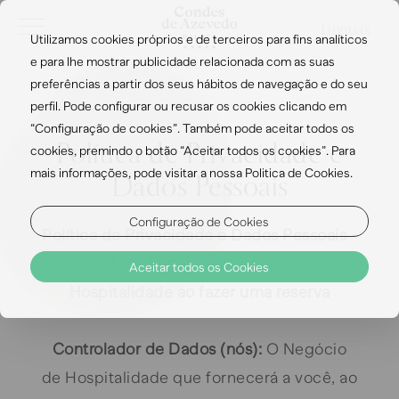
Línguas
Utilizamos cookies próprios e de terceiros para fins analíticos
e para lhe mostrar publicidade relacionada com as suas
preferências a partir dos seus hábitos de navegação e do seu
perfil. Pode configurar ou recusar os cookies clicando em
“Configuração de cookies”. Também pode aceitar todos os
Política de Privacidade e
cookies, premindo o botão “Aceitar todos os cookies”. Para
mais informações, pode visitar a nossa Politica de Cookies.
Dados Pessoais
Configuração de Cookies
Política de Privacidade e Dados Pessoais -
aplicável aos Usuários deste Negócio de
Aceitar todos os Cookies
Hospitalidade ao fazer uma reserva
Controlador de Dados (nós):
O Negócio
de Hospitalidade que fornecerá a você, ao