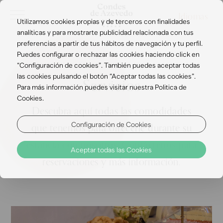
Idiomas
Utilizamos cookies propias y de terceros con finalidades
analíticas y para mostrarte publicidad relacionada con tus
preferencias a partir de tus hábitos de navegación y tu perfil.
Puedes configurar o rechazar las cookies haciendo click en
“Configuración de cookies”. También puedes aceptar todas
las cookies pulsando el botón “Aceptar todas las cookies”.
Servicios
Para más información puedes visitar nuestra Politica de
Cookies.
Descubra aquí todas las comodidades
Configuración de Cookies
que tenemos para ofrecerle durante su
estancia con nosotros. Contáctenos para
Aceptar todas las Cookies
reservaciones y más información.