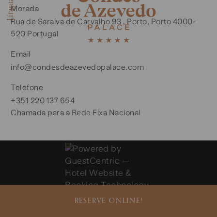
Línguas
FR
Morada
PT
Rua de Saraiva de Carvalho 93 , Porto, Porto 4000-
ES
520 Portugal
Email
info@condesdeazevedopalace.com
Telefone
+351 220 137 654
Chamada para a Rede Fixa Nacional
RESERVE ONLINE!