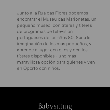
Junto a la Rua das Flores podemos
encontrar el Museu das Marionetas, un
pequeño museo, con títeres y títeres
de programas de televisión
portugueses de los años 80. Saca la
imaginación de los más pequeños, y
aprende a jugar con ellos y con los
títeres disponibles - uno más
maravillosa opción para quienes viven
en Oporto con niños.
Babysitting