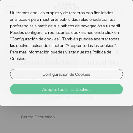
Idiomas
Utilizamos cookies propias y de terceros con finalidades
analíticas y para mostrarte publicidad relacionada con tus
preferencias a partir de tus hábitos de navegación y tu perfil.
Puedes configurar o rechazar las cookies haciendo click en
“Configuración de cookies”. También puedes aceptar todas
las cookies pulsando el botón “Aceptar todas las cookies”.
Cancelar su subscripción a
Para más información puedes visitar nuestra Politica de
Cookies.
nuestro boletín informativo
Configuración de Cookies
Si ya no desea recibir ofertas especiales
de nuestro hotel, por favor complete la
Aceptar todas las Cookies
siguiente información.
Correo Electrónico: